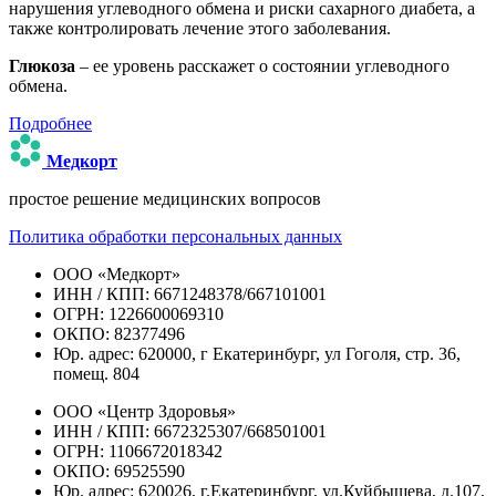
нарушения углеводного обмена и риски сахарного диабета, а
также контролировать лечение этого заболевания.
Глюкоза
– ее уровень расскажет о состоянии углеводного
обмена.
Подробнее
Медкорт
простое решение медицинских вопросов
Политика обработки персональных данных
ООО «Медкорт»
ИНН / КПП: 6671248378/667101001
ОГРН: 1226600069310
ОКПО: 82377496
Юр. адрес: 620000, г Екатеринбург, ул Гоголя, стр. 36,
помещ. 804
ООО «Центр Здоровья»
ИНН / КПП: 6672325307/668501001
ОГРН: 1106672018342
ОКПО: 69525590
Юр. адрес: 620026, г.Екатеринбург, ул.Куйбышева, д.107,