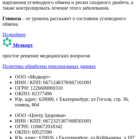
нарушения углеводного обмена и риски сахарного диабета, а
также контролировать лечение этого заболевания.
Глюкоза
– ее уровень расскажет о состоянии углеводного
обмена.
Подробнее
Медкорт
простое решение медицинских вопросов
Политика обработки персональных данных
ООО «Медкорт»
ИНН / КПП: 6671248378/667101001
ОГРН: 1226600069310
ОКПО: 82377496
Юр. адрес: 620000, г Екатеринбург, ул Гоголя, стр. 36,
помещ. 804
ООО «Центр Здоровья»
ИНН / КПП: 6672325307/668501001
ОГРН: 1106672018342
ОКПО: 69525590
Юр. адрес: 620026, г.Екатеринбург, ул.Куйбышева, д.107,